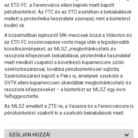
az ETO FC a Ferencváros elleni bajnoki miatt kapott
pénzbüntetést. Az FTC és az ETO esetében a bekiabálások
mellett a pirotechnika használata szerepel, mint a büntetést
kiváltó ok.
A közelmúltban lejátszott MK-meccsek közül a Videoton és
az ETO FC összecsapása vonta maga után a legsúlyosabb
következményeket, az MLSZ „megbotránkoztató és
rasszista kifejezések bekiabálásai, pirotechnika használata”
miatt mindkét csapatot a következő kupameccsre szóló
szektorbezárással, továbbá pénzbüntetéssel sújtotta.
Szektorbezárást kapott a Paks is, amelynek szurkolói a
DVTK elleni kupameccsen skandáltak megbotránkoztató és
rasszista kifejezéseket – a büntetést az MLSZ egy évre
felfüggesztette.
Az MLSZ emellett a ZTE-re, a Vasasra és a Ferencvárosra is
pénzbüntetést szabott ki a szurkolói bekiabálások miatt.
SZÓLJON HOZZÁ!