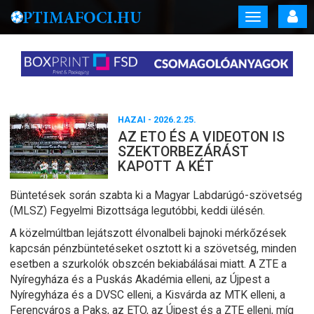
Toggle
navigation
HAZAI
- 2026.2.25.
AZ ETO ÉS A VIDEOTON IS
SZEKTORBEZÁRÁST
KAPOTT A KÉT
Büntetések során szabta ki a Magyar Labdarúgó-szövetség
(MLSZ) Fegyelmi Bizottsága legutóbbi, keddi ülésén.
A közelmúltban lejátszott élvonalbeli bajnoki mérkőzések
kapcsán pénzbüntetéseket osztott ki a szövetség, minden
esetben a szurkolók obszcén bekiabálásai miatt. A ZTE a
Nyíregyháza és a Puskás Akadémia elleni, az Újpest a
Nyíregyháza és a DVSC elleni, a Kisvárda az MTK elleni, a
Ferencváros a Paks, az ETO, az Újpest és a ZTE elleni, míg