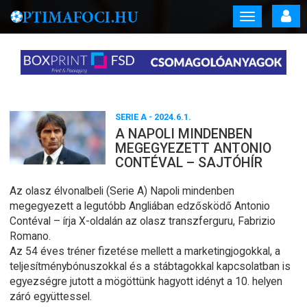
Toggle
navigation
SERIE A
- 2024.6.1.
A NAPOLI MINDENBEN
MEGEGYEZETT ANTONIO
CONTÉVAL – SAJTÓHÍR
Az olasz élvonalbeli (Serie A) Napoli mindenben
megegyezett a legutóbb Angliában edzősködő Antonio
Contéval – írja X-oldalán az olasz transzferguru, Fabrizio
Romano.
Az 54 éves tréner fizetése mellett a marketingjogokkal, a
teljesítménybónuszokkal és a stábtagokkal kapcsolatban is
egyezségre jutott a mögöttünk hagyott idényt a 10. helyen
záró együttessel.