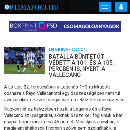
Toggle
navigation
LIGA BBVA
- 2025.2.1.
BATALLA BÜNTETŐT
VÉDETT A 101. ÉS A 105.
PERCBEN IS, NYERT A
VALLECANO
A La Liga 22. fordulójában a Leganés 1–0-ra kikapott
odahaza a Rayo Vallecanótól egy összességében nem túl
színvonalas, de azért mégiscsak emlékezetes mérkőzésen.
Nagyon nehéz helyzetben hozta a Leganés és a Rayo
Vallecano az újságírókat, akiknek össze kell foglalniuk a két
csapat bajnokijának első 45 percét. Maradjunk annyiban, a
megjelent játékosok finoman szólva sem szolgálták ki a