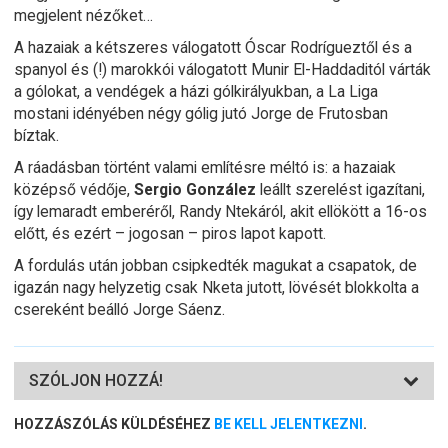
megjelent nézőket…
A hazaiak a kétszeres válogatott Óscar Rodrígueztől és a
spanyol és (!) marokkói válogatott Munir El-Haddaditól várták
a gólokat, a vendégek a házi gólkirályukban, a La Liga
mostani idényében négy gólig jutó Jorge de Frutosban
bíztak.
A ráadásban történt valami említésre méltó is: a hazaiak
középső védője,
Sergio González
leállt szerelést igazítani,
így lemaradt emberéről, Randy Ntekáról, akit ellökött a 16-os
előtt, és ezért – jogosan – piros lapot kapott.
A fordulás után jobban csipkedték magukat a csapatok, de
igazán nagy helyzetig csak Nketa jutott, lövését blokkolta a
csereként beálló Jorge Sáenz.
SZÓLJON HOZZÁ!
HOZZÁSZÓLÁS KÜLDÉSÉHEZ
BE KELL JELENTKEZNI
.