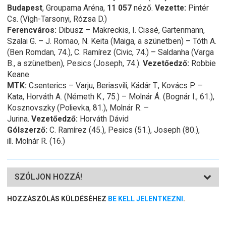
Budapest
, Groupama Aréna,
11 057
néző.
Vezette:
Pintér
Cs. (Vígh-Tarsonyi, Rózsa D.)
Ferencváros:
Dibusz – Makreckis, I. Cissé, Gartenmann,
Szalai G. – J. Romao, N. Keita (Maiga, a szünetben) – Tóth A.
(Ben Romdan, 74.), C. Ramírez (Civic, 74.) – Saldanha (Varga
B., a szünetben), Pesics (Joseph, 74.).
Vezetőedző:
Robbie
Keane
MTK:
Csenterics – Varju, Beriasvili, Kádár T., Kovács P. –
Kata, Horváth A. (Németh K., 75.) – Molnár Á. (Bognár I., 61.),
Kosznovszky (Polievka, 81.), Molnár R. –
Jurina.
Vezetőedző:
Horváth Dávid
Gólszerző:
C. Ramírez (45.), Pesics (51.), Joseph (80.),
ill.
Molnár R. (16.)
SZÓLJON HOZZÁ!
HOZZÁSZÓLÁS KÜLDÉSÉHEZ
BE KELL JELENTKEZNI
.