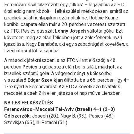
Ferencvárossal találkozott egy „titkos” – legalábbis az FTC
által eddig nem közölt – felkészülési mérkőzésen, amiről az
izraeliek saját honlapjukon számoltak be. Robbie Keane
korábbi csapata ellen már a 20. percben vezetést szerzett
az FTC: Pesics passzát
Lenny Jospeh
váltotta gólra. Ezt
követően, még az első félidőben jött a zöld-fehérek nyári
igazolása, Nagy Barnabás, aki egy szabadrúgást követően, a
tizenhatosról lőtt a kapuba.
A második játékrészben is az FTC villant először, a 48.
percben
Pesics
a gólpassza után be is talált, majd jött az
izraeliek szépítő gólja. A végeredményt a kölcsönből
visszatérő
Edgar Szevikjan
állította be a 65. percben, így 4–
1-re nyert a Ferencvárost. Az FTC a következő hivatalos
meccsét a cseh Zlín ellen játssza öt nap múlva Lienzben.
NB I-ES FELKÉSZÜLÉS
Ferencváros–Maccabi Tel-Aviv (izraeli) 4–1 (2–0)
Gólszerzők:
Joseph (20.), Nagy B. (33.), Pesics (48.),
Szevikjan (65.), ill. Petachi (51.)