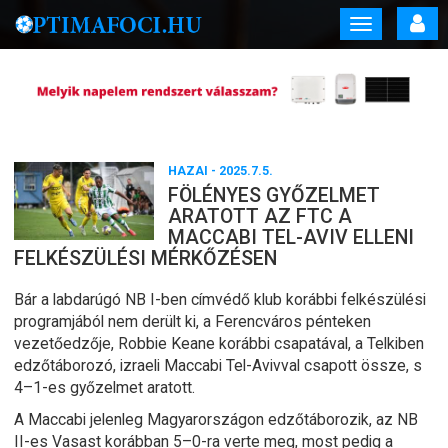
Toggle
navigation
HAZAI
- 2025.7.5.
FÖLÉNYES GYŐZELMET
ARATOTT AZ FTC A
MACCABI TEL-AVIV ELLENI
FELKÉSZÜLÉSI MÉRKŐZÉSEN
Bár a labdarúgó NB I-ben címvédő klub korábbi felkészülési
programjából nem derült ki, a Ferencváros pénteken
vezetőedzője, Robbie Keane korábbi csapatával, a Telkiben
edzőtáborozó, izraeli Maccabi Tel-Avivval csapott össze, s
4–1-es győzelmet aratott.
A Maccabi jelenleg Magyarországon edzőtáborozik, az NB
II-es Vasast korábban 5–0-ra verte meg, most pedig a