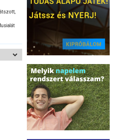
átszott,
usialát