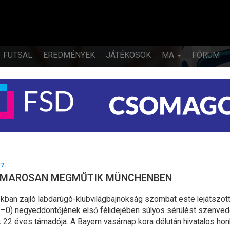
FUTSAL
EREDMÉNYEK
JÁTÉKOSOK
MA
FÓRUM
.7.
AMAROSAN MEGMŰTIK MÜNCHENBEN
okban zajló labdarúgó-klubvilágbajnokság szombat este lejátszo
–0) negyeddöntőjének első félidejében súlyos sérülést szenved
 22 éves támadója. A Bayern vasárnap kora délután hivatalos hon