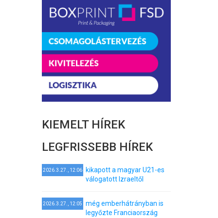
KIEMELT HÍREK
LEGFRISSEBB HÍREK
kikapott a magyar U21-es
2026.3.27., 12:06
válogatott Izraeltől
még emberhátrányban is
2026.3.27., 12:05
legyőzte Franciaország