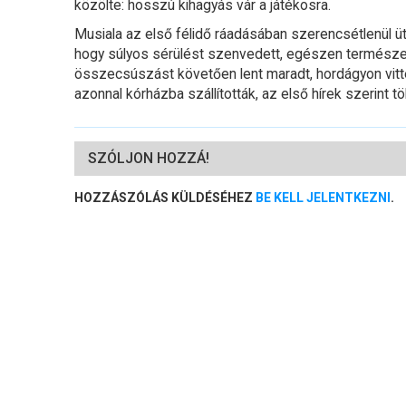
közölte: hosszú kihagyás vár a játékosra.
Musiala az első félidő ráadásában szerencsétlenül üt
hogy súlyos sérülést szenvedett, egészen természete
összecsúszást követően lent maradt, hordágyon vitték
azonnal kórházba szállították, az első hírek szerint t
SZÓLJON HOZZÁ!
HOZZÁSZÓLÁS KÜLDÉSÉHEZ
BE KELL JELENTKEZNI
.