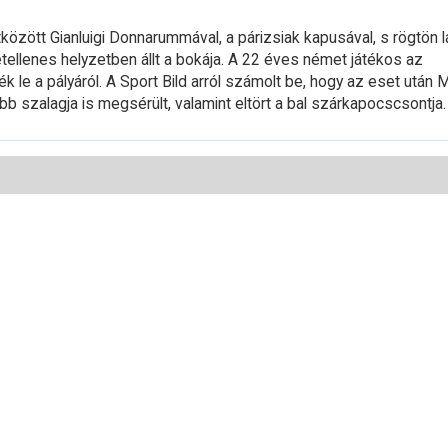
között Gianluigi Donnarummával, a párizsiak kapusával, s rögtön l
llenes helyzetben állt a bokája. A 22 éves német játékos az
 le a pályáról.
A Sport Bild arról számolt be, hogy az eset után M
öbb szalagja is megsérült, valamint eltört a bal szárkapocscsontja.