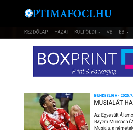
KEZDŐLAP
HAZAI
KÜLFÖLDI
VB
EB
BUNDESLIGA
- 2025.7
MUSIALÁT H
Az Egyesült Állam
Bayern München (2
Musiala, a németek