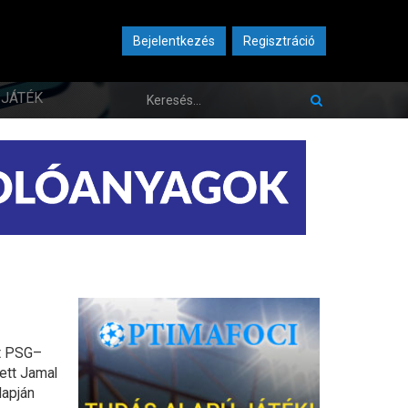
Bejelentkezés
Regisztráció
JÁTÉK
tt PSG–
ett Jamal
lapján