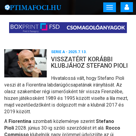
Toggle
navigation
SERIE A
- 2025.7.13.
VISSZATÉRT KORÁBBI
KLUBJÁHOZ STEFANO PIOLI
Hivatalossá vált, hogy Stefano Pioli
veszi át a Fiorentina labdarúgócsapatának irányítását. Az
olasz szakember régi ismerősként tér vissza Firenzébe,
hiszen játékosként 1989 és 1995 között viselte a lila mezt,
majd vezetőedzőként is dolgozott már a klubnál 2017 és
2019 között.
A
Fiorentina
szombati közleménye szerint
Stefano
Pioli
2028. június 30-ig szóló szerződést írt alá.
Rocco
Commisso
klubelnök nagy örömmel üdvözölte az új