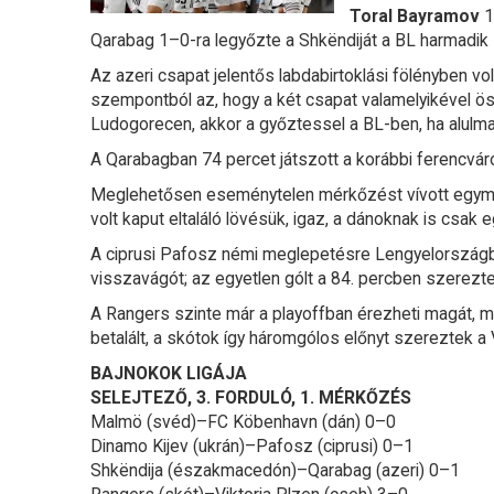
Toral Bayramov
1
Qarabag 1–0-ra legyőzte a Shkëndiját a BL harmadik
Az azeri csapat jelentős labdabirtoklási fölényben vo
szempontból az, hogy a két csapat valamelyikével ö
Ludogorecen, akkor a győztessel a BL-ben, ha alulmar
A Qarabagban 74 percet játszott a korábbi ferencvár
Meglehetősen eseménytelen mérkőzést vívott egymá
volt kaput eltaláló lövésük, igaz, a dánoknak is csak e
A ciprusi Pafosz némi meglepetésre Lengyelországban
visszavágót; az egyetlen gólt a 84. percben szerezt
A Rangers szinte már a playoffban érezheti magát, 
betalált, a skótok így háromgólos előnyt szereztek a V
BAJNOKOK LIGÁJA
SELEJTEZŐ, 3. FORDULÓ, 1. MÉRKŐZÉS
Malmö (svéd)–FC Köbenhavn (dán) 0–0
Dinamo Kijev (ukrán)–Pafosz (ciprusi) 0–1
Shkëndija (északmacedón)–Qarabag (azeri) 0–1