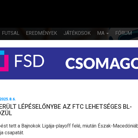
FUTSAL
EREDMÉNYEK
JÁTÉKOSOK
MA
FÓRUM
2025.8.6.
ERÜLT LÉPÉSELŐNYBE AZ FTC LEHETSÉGES BL-
ÖZÜL
ést tett a Bajnokok Ligája-playoff felé, miután Észak-Macedóniá
ja csapatát.