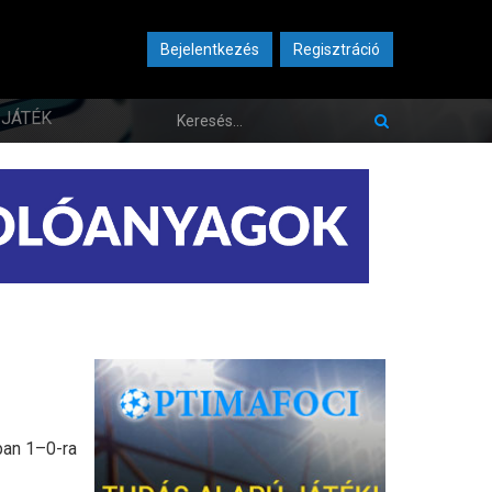
Bejelentkezés
Regisztráció
JÁTÉK
ban 1–0-ra