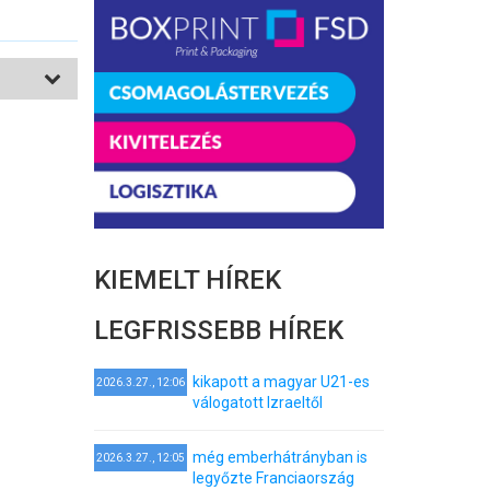
KIEMELT HÍREK
LEGFRISSEBB HÍREK
kikapott a magyar U21-es
2026.3.27., 12:06
válogatott Izraeltől
még emberhátrányban is
2026.3.27., 12:05
legyőzte Franciaország