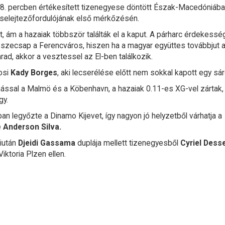
8. percben értékesített tizenegyese döntött Észak-Macedóniába
 selejtezőfordulójának első mérkőzésén.
lt, ám a hazaiak többször találták el a kaput. A párharc érdekess
sszecsap a Ferencváros, hiszen ha a magyar együttes továbbjut 
ad, akkor a vesztessel az El-ben találkozik.
osi
Kady Borges
, aki lecserélése előtt nem sokkal kapott egy sár
ssal a Malmö és a Köbenhavn, a hazaiak 0.11-es XG-vel zártak
gy.
 legyőzte a Dinamo Kijevet, így nagyon jó helyzetből várhatja a
e
Anderson Silva.
miután
Djeidi Gassama
duplája mellett tizenegyesből
Cyriel Dess
iktoria Plzen ellen.