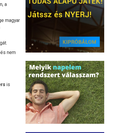
n, a
ége magyar
a
gát.
, és nem
ers
is