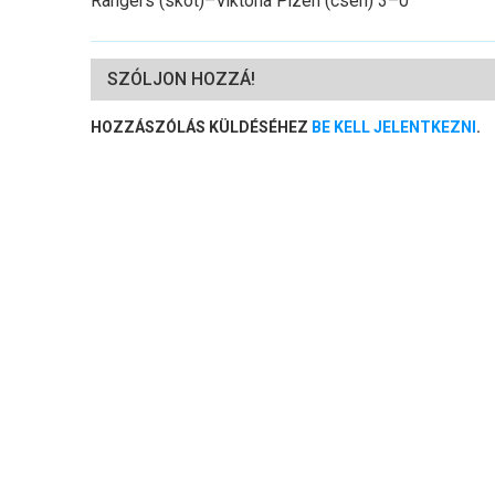
Rangers (skót)–Viktoria Plzen (cseh) 3–0
SZÓLJON HOZZÁ!
HOZZÁSZÓLÁS KÜLDÉSÉHEZ
BE KELL JELENTKEZNI
.