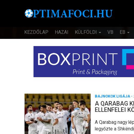
KEZDŐLAP
HAZAI
KÜLFÖLDI
VB
EB
BAJNOKOK LIGÁJA
- 
A QARABAG K
ELLENFELEI K
A Qarabag nagy lép
legyőzte a Shkëndi