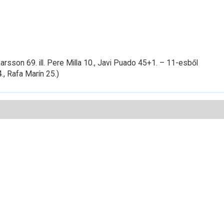
rsson 69. ill. Pere Milla 10., Javi Puado 45+1. – 11-esből
., Rafa Marín 25.)