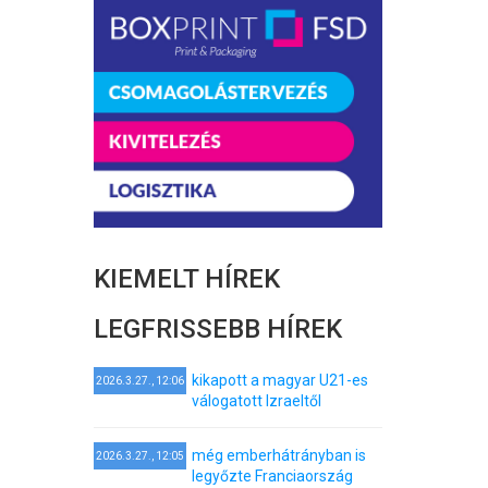
KIEMELT HÍREK
LEGFRISSEBB HÍREK
kikapott a magyar U21-es
2026.3.27., 12:06
válogatott Izraeltől
még emberhátrányban is
2026.3.27., 12:05
legyőzte Franciaország