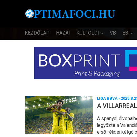
KEZDŐLAP
HAZAI
KÜLFÖLDI
VB
EB
LIGA BBVA
- 2025.8.2
A VILLARREAL
A spanyol élvonalb
legyőzte a Valenciá
első félidei kétgól