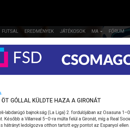
FUTSAL
EREDMÉNYEK
JÁTÉKOSOK
MA
FÓRUM
5.
 ÖT GÓLLAL KÜLDTE HAZA A GIRONÁT
eli-labdarúgó bajnokság (La Liga) 2. fordulójában az Osasuna 1–0
t. Később a Villarreal 5–0-ra múlta felül a Gironát, míg a Real Soc
os hátrányt ledolgozva otthon tartott egy pontot az Espanyol ellen.