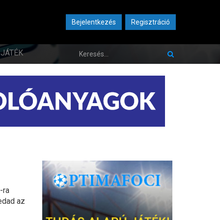
Bejelentkezés
Regisztráció
JÁTÉK
-ra
iedad az