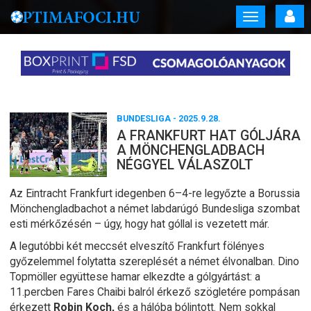
Toggle
navigation
BUNDESLIGA
- 2025.9.28.
A FRANKFURT HAT GÓLJÁRA
A MÖNCHENGLADBACH
NÉGGYEL VÁLASZOLT
Az Eintracht Frankfurt idegenben 6–4-re legyőzte a Borussia
Mönchengladbachot a német labdarúgó Bundesliga szombat
esti mérkőzésén – úgy, hogy hat góllal is vezetett már.
A legutóbbi két meccsét elveszítő Frankfurt fölényes
győzelemmel folytatta szereplését a német élvonalban. Dino
Topmöller együttese hamar elkezdte a gólgyártást: a
11.percben Fares Chaibi balról érkező szögletére pompásan
érkezett
Robin Koch,
és a hálóba bólintott. Nem sokkal