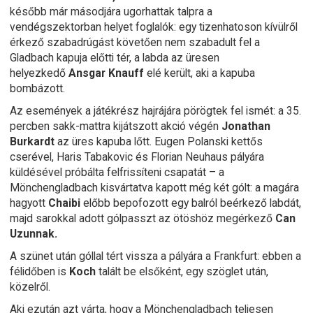
később már másodjára ugorhattak talpra a
vendégszektorban helyet foglalók: egy tizenhatoson kívülről
érkező szabadrúgást követően nem szabadult fel a
Gladbach kapuja előtti tér, a labda az üresen
helyezkedő
Ansgar Knauff
elé került, aki a kapuba
bombázott.
Az események a játékrész hajrájára pörögtek fel ismét: a 35.
percben sakk-mattra kijátszott akció végén
Jonathan
Burkardt
az üres kapuba lőtt. Eugen Polanski kettős
cserével, Haris Tabakovic és Florian Neuhaus pályára
küldésével próbálta felfrissíteni csapatát – a
Mönchengladbach kisvártatva kapott még két gólt: a magára
hagyott
Chaibi
előbb bepofozott egy balról beérkező labdát,
majd sarokkal adott gólpasszt az ötöshöz megérkező
Can
Uzunnak.
A szünet után góllal tért vissza a pályára a Frankfurt: ebben a
félidőben is
Koch
talált be elsőként, egy szöglet után,
közelről.
Aki ezután azt várta, hogy a Mönchengladbach teljesen