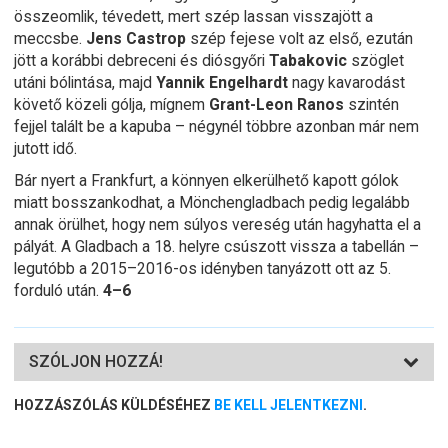
összeomlik, tévedett, mert szép lassan visszajött a
meccsbe.
Jens Castrop
szép fejese volt az első, ezután
jött a korábbi debreceni és diósgyőri
Tabakovic
szöglet
utáni bólintása, majd
Yannik Engelhardt
nagy kavarodást
követő közeli gólja, mígnem
Grant-Leon Ranos
szintén
fejjel talált be a kapuba – négynél többre azonban már nem
jutott idő.
Bár nyert a Frankfurt, a könnyen elkerülhető kapott gólok
miatt bosszankodhat, a Mönchengladbach pedig legalább
annak örülhet, hogy nem súlyos vereség után hagyhatta el a
pályát. A Gladbach a 18. helyre csúszott vissza a tabellán –
legutóbb a 2015–2016-os idényben tanyázott ott az 5.
forduló után.
4–6
SZÓLJON HOZZÁ!
HOZZÁSZÓLÁS KÜLDÉSÉHEZ
BE KELL JELENTKEZNI
.