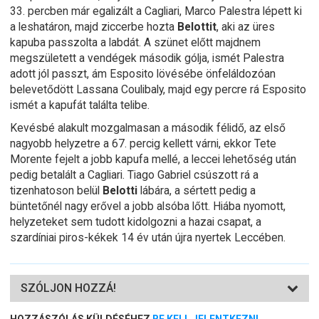
33. percben már egalizált a Cagliari, Marco Palestra lépett ki
a leshatáron, majd ziccerbe hozta
Belottit
, aki az üres
kapuba passzolta a labdát. A szünet előtt majdnem
megszületett a vendégek második gólja, ismét Palestra
adott jól passzt, ám Esposito lövésébe önfeláldozóan
belevetődött Lassana Coulibaly, majd egy percre rá Esposito
ismét a kapufát találta telibe.
Kevésbé alakult mozgalmasan a második félidő, az első
nagyobb helyzetre a 67. percig kellett várni, ekkor Tete
Morente fejelt a jobb kapufa mellé, a leccei lehetőség után
pedig betalált a Cagliari. Tiago Gabriel csúszott rá a
tizenhatoson belül
Belotti
lábára, a sértett pedig a
büntetőnél nagy erővel a jobb alsóba lőtt. Hiába nyomott,
helyzeteket sem tudott kidolgozni a hazai csapat, a
szardíniai piros-kékek 14 év után újra nyertek Leccében.
SZÓLJON HOZZÁ!
HOZZÁSZÓLÁS KÜLDÉSÉHEZ
BE KELL JELENTKEZNI
.