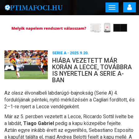
Toggle
navigation
SERIE A
- 2025.9.20.
HIÁBA VEZETETT MÁR
KORÁN A LECCE, TOVÁBBRA
IS NYERETLEN A SERIE A-
BAN
Az olasz élvonalbeli labdarúgó-bajnokság (Serie A) 4.
fordulójának pénteki, nyitó mérkőzésén a Cagliari fordított, és
2–1-re nyert a Lecce vendégeként.
Már az 5. percben vezetett a Lecce, Riccardo Sottil ívelte be
a labdát,
Tiago Gabriel
pedig a kapu közepébe fejelte.
Aztán egyre inkább érett az egyenlítés, Sebastiano Esposito
a kapufát találta el, majd Andrea Belotti fejelt a kapu mellé. A