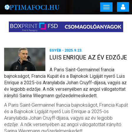
Toggle
navigation
EGYÉB
- 2025.9.23.
LUIS ENRIQUE AZ ÉV EDZŐJE
A Paris Saint-Germainnel francia
bajnokságot, Francia Kupát és a Bajnokok Ligáját nyerő Luis
Enrique a 2025-ös Aranylabda Johan Cruyff-díjasa, vagyis az
év legjobb edzője. A nők versenyében az angol válogatottat
irányító Sarina Wiegmann győzedelmeskedett.
A Paris Saint-Germainnel francia bajnokságot, Francia Kupát
és a Bajnokok Ligáját nyerő Luis Enrique a 2025-ös
Aranylabda Johan Cruyff-díjasa, vagyis az év legjobb
edzője. A nők versenyében az angol válogatottat irányító
Sarina Wiegmann győzedelmeskedett.