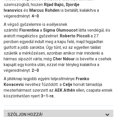
szemszögből, hiszen
Rijad Bajic, Djordje
Ivanovics
és
Marcus Rohden
is betalált, kialakítva a
végeredményt.
4–0
A végső győzelemre is esélyesnek
számító
Fiorentina
a
Sigma Olumoucot
látta vendégül, és
aratott magabiztos győzelmet:
Roberto Piccoli
a 27.
percben egyedül indult meg a kapu felé, majd higgadtan
gurított a jobb sarokba. Úgy tűnt, ez az egyetlen találat
születik a mérkőzésen, azonban amikor már mindenki a
hármas sípszót várta, még
Cher Ndour
is bevette a csehek
kapuját egy kontra után, ezzel már tényleg kialakítva a
végeredményt.
2–0
A játéknap legjobb egyéni teljesítménye
Franko
Kovacevic
nevéhez fűződött: a
Celje
horvát támadója
mesterhármast szerzett az
AEK Athén
ellen, csapata ennek
köszönhetően nyert
3–1-re.
SZÓLJON HOZZÁ!