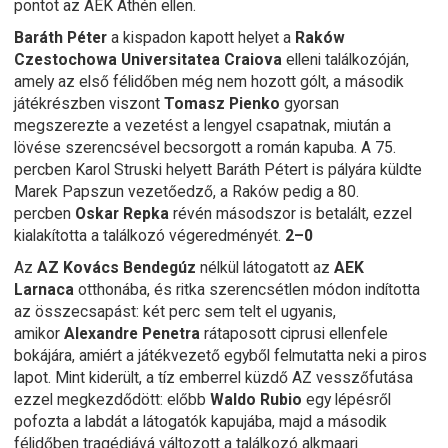
pontot az AEK Athén ellen.
Baráth Péter
a kispadon kapott helyet a
Raków
Czestochowa Universitatea Craiova
elleni találkozóján,
amely az első félidőben még nem hozott gólt, a második
játékrészben viszont
Tomasz Pienko
gyorsan
megszerezte a vezetést a lengyel csapatnak, miután a
lövése szerencsével becsorgott a román kapuba. A 75.
percben Karol Struski helyett Baráth Pétert is pályára küldte
Marek Papszun vezetőedző, a Raków pedig a 80.
percben
Oskar Repka
révén másodszor is betalált, ezzel
kialakította a találkozó végeredményét.
2–0
Az
AZ Kovács Bendegúz
nélkül látogatott az
AEK
Larnaca
otthonába, és ritka szerencsétlen módon indította
az összecsapást: két perc sem telt el ugyanis,
amikor
Alexandre Penetra
rátaposott ciprusi ellenfele
bokájára, amiért a játékvezető egyből felmutatta neki a piros
lapot. Mint kiderült, a tíz emberrel küzdő AZ vesszőfutása
ezzel megkezdődött: előbb
Waldo Rubio
egy lépésről
pofozta a labdát a látogatók kapujába, majd a második
félidőben tragédiává változott a találkozó alkmaari