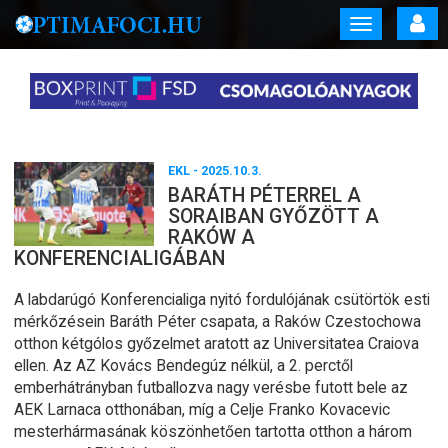
Toggle
navigation
EKL
- 2025.10.3.
BARÁTH PÉTERREL A
SORAIBAN GYŐZÖTT A
RAKÓW A
KONFERENCIALIGÁBAN
A labdarúgó Konferencialiga nyitó fordulójának csütörtök esti
mérkőzésein Baráth Péter csapata, a Raków Czestochowa
otthon kétgólos győzelmet aratott az Universitatea Craiova
ellen. Az AZ Kovács Bendegúz nélkül, a 2. perctől
emberhátrányban futballozva nagy verésbe futott bele az
AEK Larnaca otthonában, míg a Celje Franko Kovacevic
mesterhármasának köszönhetően tartotta otthon a három