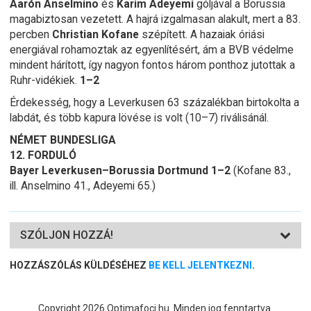
Aarón Anselmino
és
Karim Adeyemi
góljával a Borussia
magabiztosan vezetett. A hajrá izgalmasan alakult, mert a 83.
percben
Christian Kofane
szépített. A hazaiak óriási
energiával rohamoztak az egyenlítésért, ám a BVB védelme
mindent hárított, így nagyon fontos három ponthoz jutottak a
Ruhr-vidékiek.
1–2
Érdekesség, hogy a Leverkusen 63 százalékban birtokolta a
labdát, és több kapura lövése is volt (10–7) riválisánál.
NÉMET BUNDESLIGA
12. FORDULÓ
Bayer Leverkusen–Borussia Dortmund 1–2
(Kofane 83.,
ill. Anselmino 41., Adeyemi 65.)
SZÓLJON HOZZÁ!
HOZZÁSZÓLÁS KÜLDÉSÉHEZ
BE KELL JELENTKEZNI
.
Copyright 2026 Optimafoci.hu. Minden jog fenntartva.