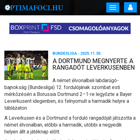
Toggle
navigation
BUNDESLIGA
- 2025.11.30.
A DORTMUND MEGNYERTE A
RANGADÓT LEVERKUSENBEN
A német élvonalbeli labdarúgó-
bajnokság (Bundesliga) 12. fordulójának szombat esti
mérkőzésén a Borussia Dortmund 2–1-re legyőzte a Bayer
Leverkusent idegenben, és felnyomult a harmadik helyre a
táblázaton.
A Leverkusen és a Dortmund a forduló rangadóját játszotta a
német élvonalban, előbbi a harmadik, utóbbi a negyedik
helyen állt a játéknap előtt.