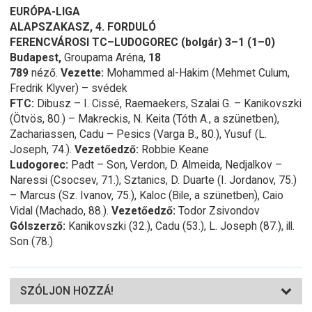
EURÓPA-LIGA
ALAPSZAKASZ, 4. FORDULÓ
FERENCVÁROSI TC–LUDOGOREC (bolgár) 3–1 (1–0)
Budapest,
Groupama Aréna,
18
789
néző.
Vezette:
Mohammed al-Hakim (Mehmet Culum,
Fredrik Klyver) – svédek
FTC:
Dibusz – I. Cissé, Raemaekers, Szalai G. – Kanikovszki
(Ötvös, 80.) – Makreckis, N. Keita (Tóth A., a szünetben),
Zachariassen, Cadu – Pesics (Varga B., 80.), Yusuf (L.
Joseph, 74.).
Vezetőedző:
Robbie Keane
Ludogorec:
Padt – Son, Verdon, D. Almeida, Nedjalkov –
Naressi (Csocsev, 71.), Sztanics, D. Duarte (I. Jordanov, 75.)
– Marcus (Sz. Ivanov, 75.), Kaloc (Bile, a szünetben), Caio
Vidal (Machado, 88.).
Vezetőedző:
Todor Zsivondov
Gólszerző:
Kanikovszki (32.), Cadu (53.), L. Joseph (87.), ill.
Son (78.)
SZÓLJON HOZZÁ!