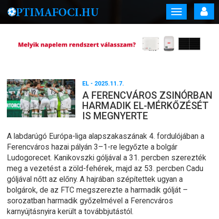
Toggle
navigation
EL
- 2025.11.7.
A FERENCVÁROS ZSINÓRBAN
HARMADIK EL-MÉRKŐZÉSÉT
IS MEGNYERTE
A labdarúgó Európa-liga alapszakaszának 4. fordulójában a
Ferencváros hazai pályán 3–1-re legyőzte a bolgár
Ludogorecet. Kanikovszki góljával a 31. percben szerezték
meg a vezetést a zöld-fehérek, majd az 53. percben Cadu
góljával nőtt az előny. A hajrában szépítettek ugyan a
bolgárok, de az FTC megszerezte a harmadik gólját –
sorozatban harmadik győzelmével a Ferencváros
karnyújtásnyira került a továbbjutástól.