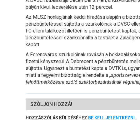
A DVSC futballistája december 21-én, a Kisvárdával 
pályán kívül, lecserélése után 12 perccel.
Az MLSZ honlapjának keddi híradása alapján a bizott
pénzbüntetéssel sújtotta a szurkolóinak a DVSC ellen
FC elleni találkozót illetően is pénzbüntetést kaptak,
pénzbüntetéssel szankcionálta a testület a Zalaegersz
kapott.
A Ferencváros szurkolóinak rovásán a bekiabálásokon 
fizetni kényszerül. A Debrecent a pénzbüntetés melle
sújtotta. Ugyanezt a büntetést kapta a DVTK is, ugya
miatt a fegyelmi bizottság elrendelte a
„sportszerveze
felnőttmérkőzésre szóló szektorbezárásának végrehaj
SZÓLJON HOZZÁ!
HOZZÁSZÓLÁS KÜLDÉSÉHEZ
BE KELL JELENTKEZNI
.