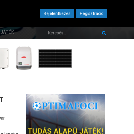
Bejelentkezés
Regisztráció
JÁTÉK
TT
yar