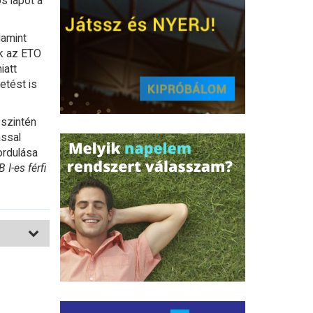
s lapot a
lamint
ak az ETO
iatt
etést is
 szintén
ással
ordulása
I-es férfi