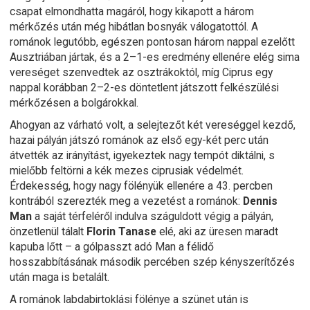
csapat elmondhatta magáról, hogy kikapott a három
mérkőzés után még hibátlan bosnyák válogatottól. A
románok legutóbb, egészen pontosan három nappal ezelőtt
Ausztriában jártak, és a 2–1-es eredmény ellenére elég sima
vereséget szenvedtek az osztrákoktól, míg Ciprus egy
nappal korábban 2–2-es döntetlent játszott felkészülési
mérkőzésen a bolgárokkal.
Ahogyan az várható volt, a selejtezőt két vereséggel kezdő,
hazai pályán játszó románok az első egy-két perc után
átvették az irányítást, igyekeztek nagy tempót diktálni, s
mielőbb feltörni a kék mezes ciprusiak védelmét.
Érdekesség, hogy nagy fölényük ellenére a 43. percben
kontrából szerezték meg a vezetést a románok:
Dennis
Man
a saját térfeléről indulva száguldott végig a pályán,
önzetlenül tálalt
Florin Tanase
elé, aki az üresen maradt
kapuba lőtt – a gólpasszt adó Man a félidő
hosszabbításának második percében szép kényszerítőzés
után maga is betalált.
A románok labdabirtoklási fölénye a szünet után is