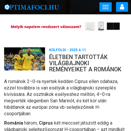
Toggle
navigation
KÜLFÖLDI
- 2025.6.11.
ÉLETBEN TARTOTTÁK
VILÁGBAJNOKI
REMÉNYEIKET A ROMÁNOK
A románok 2–0-ra nyertek kedden Ciprus ellen odahaza,
ezzel továbbra is van esélyük a világbajnoki szereplés
kivívására. Az osztrákok esélyeshez méltón, 4–0-ra
megverték idegenben San Marinót, és két kör után
hibátlanok az európai zóna vb-selejtezőinek H-
csoportjában.
Románia
három,
Ciprus
két meccset játszott eddig a
világbajnoki selejtezősorozat H-csoportjában – azt mindkét