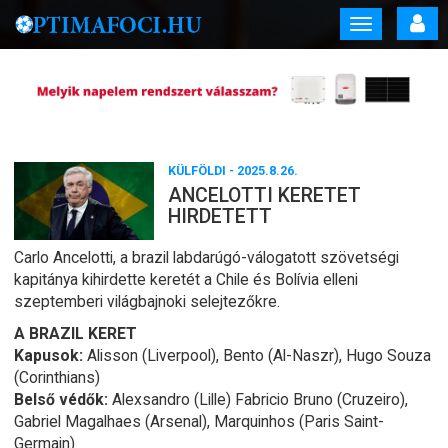
Toggle
navigation
KÜLFÖLDI
- 2025.8.26.
ANCELOTTI KERETET
HIRDETETT
Carlo Ancelotti, a brazil labdarúgó-válogatott szövetségi
kapitánya kihirdette keretét a Chile és Bolívia elleni
szeptemberi világbajnoki selejtezőkre.
A BRAZIL KERET
Kapusok:
Alisson (Liverpool), Bento (Al-Naszr), Hugo Souza
(Corinthians)
Belső védők:
Alexsandro (Lille) Fabricio Bruno (Cruzeiro),
Gabriel Magalhaes (Arsenal), Marquinhos (Paris Saint-
Germain)