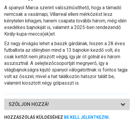
A spanyol Marca szerint valószínűsíthető, hogy a támadó
nemcsak a vasárnapi, Villarreal elleni mérkőzést lesz
kénytelen kihagyni, hanem csapata további három, még idén
esedékes bajnokiját is, valamint a 2025-ben rendezendő
Király-kupa-meccs(ek)et.
Ez nagy érvágás lehet a baszk gárdának, hiszen a 28 éves
futballista az idényben mind a 13 bajnokin kezdő volt, és
csak kettőt nem játszott végig, így jár öt gólnál és három
asszisztnál. A selejtezőcsoportját megnyerő, így a
világbajnokságra kijutó spanyol válogatottnak is fontos tagja
volt az ősszel, mivel a hat találkozón hatszor talált be,
valamint kiosztott négy gólpasszt is.
SZÓLJON HOZZÁ!
HOZZÁSZÓLÁS KÜLDÉSÉHEZ
BE KELL JELENTKEZNI
.