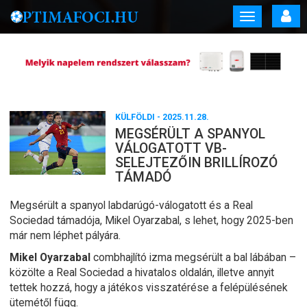
Toggle
navigation
KÜLFÖLDI
- 2025.11.28.
MEGSÉRÜLT A SPANYOL
VÁLOGATOTT VB-
SELEJTEZŐIN BRILLÍROZÓ
TÁMADÓ
Megsérült a spanyol labdarúgó-válogatott és a Real
Sociedad támadója, Mikel Oyarzabal, s lehet, hogy 2025-ben
már nem léphet pályára.
Mikel Oyarzabal
combhajlító izma megsérült a bal lábában –
közölte a Real Sociedad a hivatalos oldalán, illetve annyit
tettek hozzá, hogy a játékos visszatérése a felépülésének
ütemétől függ.