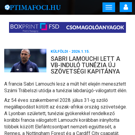
Toggle
navigation
KÜLFÖLDI
- 2026.1.15.
SABRI LAMOUCHI LETT A
VB-INDULÓ TUNÉZIA ÚJ
SZÖVETSÉGI KAPITÁNYA
A francia Sabri Lamouchi lesz a múlt hét elején menesztett
Számi Trábelszi utódja a tunéziai labdarúgó-válogatott élén.
Az 54 éves szakemberrel 2028. július 31-ig szóló
megállapodást kötött az észak-afrikai ország szövetsége.
A Lyonban született, tunéziai gyökerekkel rendelkező
korábbi francia válogatott Lamouchi korábban irányította
többek között Elefántcsontpart nemzeti együttesét, a
Rennes, a Nottingham Forest és a Cardiff City csapatát.