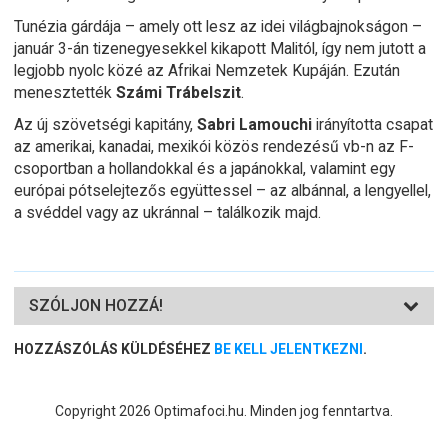
Tunézia gárdája – amely ott lesz az idei világbajnokságon –
január 3-án tizenegyesekkel kikapott Malitól, így nem jutott a
legjobb nyolc közé az Afrikai Nemzetek Kupáján. Ezután
menesztették
Számi Trábelszit
.
Az új szövetségi kapitány,
Sabri Lamouchi
irányította csapat
az amerikai, kanadai, mexikói közös rendezésű vb-n az F-
csoportban a hollandokkal és a japánokkal, valamint egy
európai pótselejtezős együttessel – az albánnal, a lengyellel,
a svéddel vagy az ukránnal – találkozik majd.
SZÓLJON HOZZÁ!
HOZZÁSZÓLÁS KÜLDÉSÉHEZ
BE KELL JELENTKEZNI
.
Copyright 2026 Optimafoci.hu. Minden jog fenntartva.